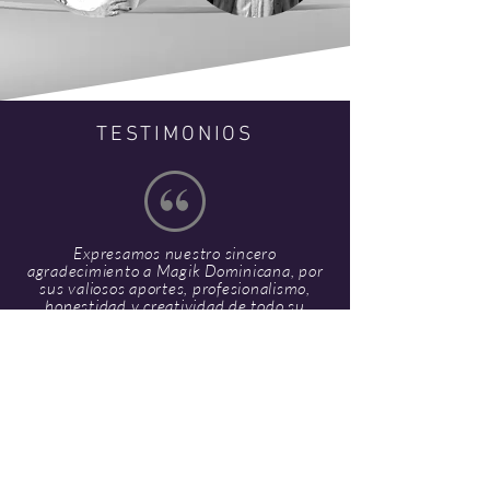
TESTIMONIOS
Expresamos nuestro sincero
agradecimiento a Magik Dominicana, por
sus valiosos aportes, profesionalismo,
honestidad y creatividad de todo su
equipo humano, sin el cual no hubieramos
podido logar en tan poco tiempo los
niveles deseados.
- H. Martínez